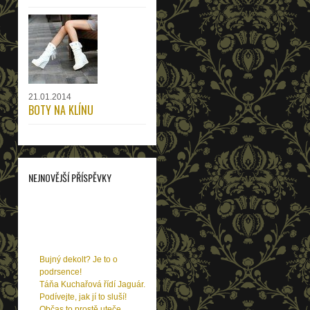
21.01.2014
BOTY NA KLÍNU
NEJNOVĚJŠÍ PŘÍSPĚVKY
Už znáte značku Rozbora
Couture? Zamilujete se!
Hot or not: Trendy jara
Chcete si ubrat léta?
Poznejte tyto 3 oleje!
Bujný dekolt? Je to o
podrsence!
Táňa Kuchařová řídí Jaguár.
Podívejte, jak jí to sluší!
Občas to prostě uteče…