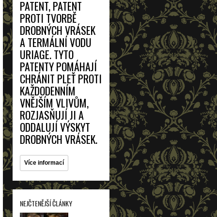
PATENT, PATENT
PROTI TVORBĚ
DROBNÝCH VRÁSEK
A TERMÁLNÍ VODU
URIAGE. TYTO
PATENTY POMÁHAJÍ
CHRÁNIT PLEŤ PROTI
KAŽDODENNÍM
VNĚJŠÍM VLIVŮM,
ROZJASŇUJÍ JI A
ODDALUJÍ VÝSKYT
DROBNÝCH VRÁSEK.
Více informací
NEJČTENĚJŠÍ ČLÁNKY