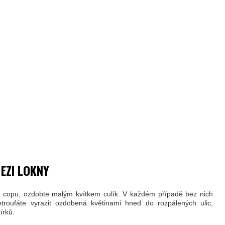
MEZI LOKNY
o copu, ozdobte malým kvítkem culík. V každém případě bez nich
troufáte vyrazit ozdobená květinami hned do rozpálených ulic,
írků.