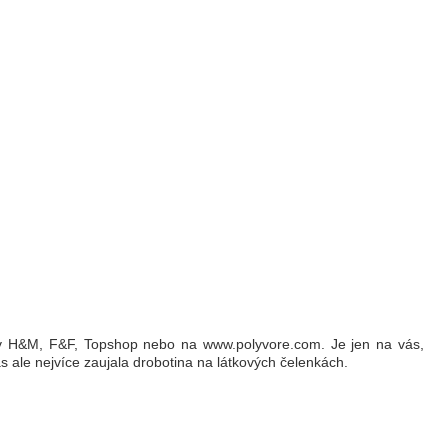
 v H&M, F&F, Topshop nebo na www.polyvore.com. Je jen na vás,
Nás ale nejvíce zaujala drobotina na látkových čelenkách.