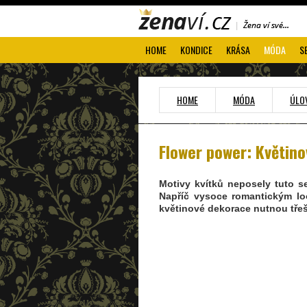
HOME
KONDICE
KRÁSA
MÓDA
S
HOME
MÓDA
ÚLO
Flower power: Květino
Motivy kvítků neposely tuto se
Napříč vysoce romantickým l
květinové dekorace nutnou tře