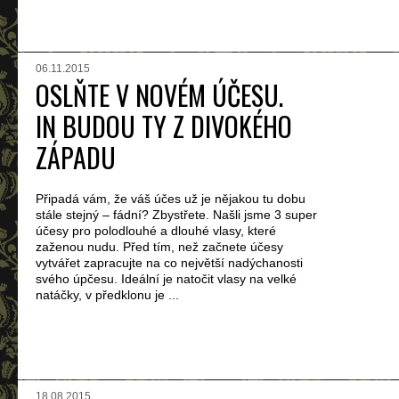
06.11.2015
OSLŇTE V NOVÉM ÚČESU.
IN BUDOU TY Z DIVOKÉHO
ZÁPADU
Připadá vám, že váš účes už je nějakou tu dobu
stále stejný – fádní? Zbystřete. Našli jsme 3 super
účesy pro polodlouhé a dlouhé vlasy, které
zaženou nudu. Před tím, než začnete účesy
vytvářet zapracujte na co největší nadýchanosti
svého úpčesu. Ideální je natočit vlasy na velké
natáčky, v předklonu je ...
18.08.2015