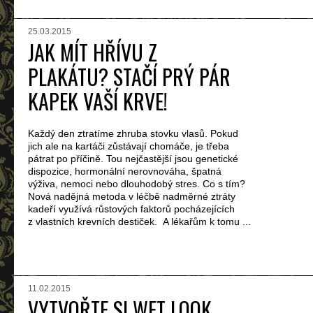
25.03.2015
JAK MÍT HŘÍVU Z
PLAKÁTU? STAČÍ PRÝ PÁR
KAPEK VAŠÍ KRVE!
Každý den ztratíme zhruba stovku vlasů. Pokud
jich ale na kartáči zůstávají chomáče, je třeba
pátrat po příčině. Tou nejčastější jsou genetické
dispozice, hormonální nerovnováha, špatná
výživa, nemoci nebo dlouhodobý stres. Co s tím?
Nová nadějná metoda v léčbě nadměrné ztráty
kadeří využívá růstových faktorů pocházejících
z vlastních krevních destiček. A lékařům k tomu ...
11.02.2015
VYTVOŘTE SI WET LOOK