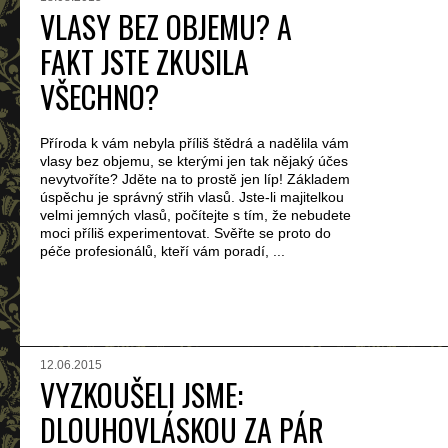
VLASY BEZ OBJEMU? A
FAKT JSTE ZKUSILA
VŠECHNO?
Příroda k vám nebyla příliš štědrá a nadělila vám
vlasy bez objemu, se kterými jen tak nějaký účes
nevytvoříte? Jděte na to prostě jen líp! Základem
úspěchu je správný střih vlasů. Jste-li majitelkou
velmi jemných vlasů, počítejte s tím, že nebudete
moci příliš experimentovat. Svěřte se proto do
péče profesionálů, kteří vám poradí, ...
12.06.2015
VYZKOUŠELI JSME:
DLOUHOVLÁSKOU ZA PÁR