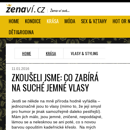
HOME
KONDICE
KRÁSA
MÓDA
SEX & VZTAHY
HOT OR 
DĚTI&RODINA
HOME
KRÁSA
VLASY & STYLING
11.01.2016
ZKOUŠELI JSME: CO ZABÍRÁ
NA SUCHÉ JEMNÉ VLASY
Jestli se někde na mně příroda hodně vyřádila –
jednoznačně jsou to vlasy (mimo to, že její smysl
pro humor je jinak samozřejmě daleko pestřejší).
Mám jich málo, jsou jemné, zničené, nepoddajné,
lámou se a nelesknou se ani poté, co s novou
barvou opouštím kadeřnické křeslo. Na mých