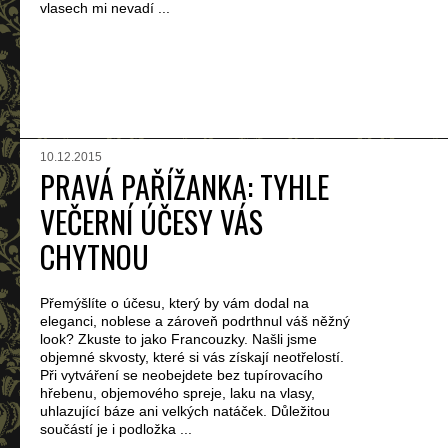
vlasech mi nevadí ...
10.12.2015
PRAVÁ PAŘÍŽANKA: TYHLE
VEČERNÍ ÚČESY VÁS
CHYTNOU
Přemýšlíte o účesu, který by vám dodal na
eleganci, noblese a zároveň podrthnul váš něžný
look? Zkuste to jako Francouzky. Našli jsme
objemné skvosty, které si vás získají neotřelostí.
Při vytváření se neobejdete bez tupírovacího
hřebenu, objemového spreje, laku na vlasy,
uhlazující báze ani velkých natáček. Důležitou
součástí je i podložka ...