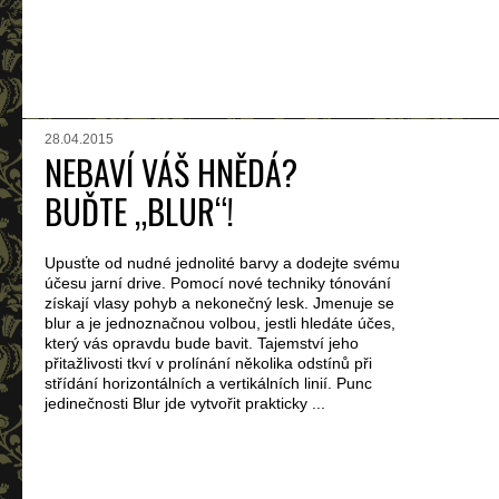
28.04.2015
NEBAVÍ VÁŠ HNĚDÁ?
BUĎTE „BLUR“!
Upusťte od nudné jednolité barvy a dodejte svému
účesu jarní drive. Pomocí nové techniky tónování
získají vlasy pohyb a nekonečný lesk. Jmenuje se
blur a je jednoznačnou volbou, jestli hledáte účes,
který vás opravdu bude bavit. Tajemství jeho
přitažlivosti tkví v prolínání několika odstínů při
střídání horizontálních a vertikálních linií. Punc
jedinečnosti Blur jde vytvořit prakticky ...