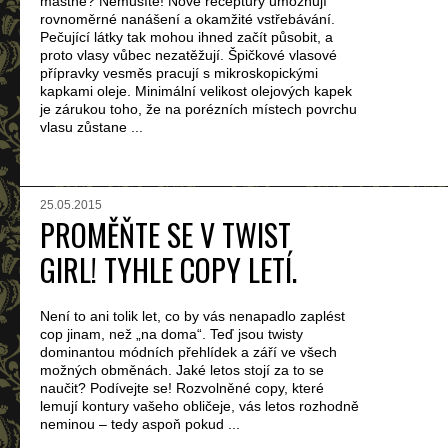
mastné? Nemusíte! Nové receptury umožňují
rovnoměrné nanášení a okamžité vstřebávání.
Pečující látky tak mohou ihned začít působit, a
proto vlasy vůbec nezatěžují. Špičkové vlasové
přípravky vesměs pracují s mikroskopickými
kapkami oleje. Minimální velikost olejových kapek
je zárukou toho, že na porézních místech povrchu
vlasu zůstane ...
25.05.2015
PROMĚŇTE SE V TWIST
GIRL! TYHLE COPY LETÍ.
Není to ani tolik let, co by vás nenapadlo zaplést
cop jinam, než „na doma“. Teď jsou twisty
dominantou módních přehlídek a září ve všech
možných obměnách. Jaké letos stojí za to se
naučit? Podívejte se! Rozvolněné copy, které
lemují kontury vašeho obličeje, vás letos rozhodně
neminou – tedy aspoň pokud ...