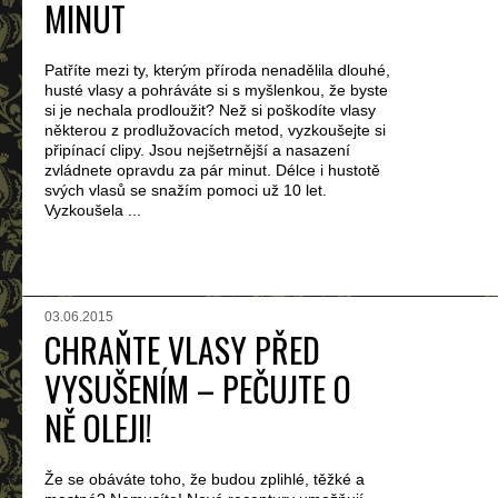
MINUT
Patříte mezi ty, kterým příroda nenadělila dlouhé,
husté vlasy a pohráváte si s myšlenkou, že byste
si je nechala prodloužit? Než si poškodíte vlasy
některou z prodlužovacích metod, vyzkoušejte si
připínací clipy. Jsou nejšetrnější a nasazení
zvládnete opravdu za pár minut. Délce i hustotě
svých vlasů se snažím pomoci už 10 let.
Vyzkoušela ...
03.06.2015
CHRAŇTE VLASY PŘED
VYSUŠENÍM – PEČUJTE O
NĚ OLEJI!
Že se obáváte toho, že budou zplihlé, těžké a