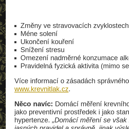
Změny ve stravovacích zvyklostech
Méne solení
Ukončení kouření
Snížení stresu
Omezení nadměrné konzumace alk
Pravidelná fyzická aktivita (mimo se
Více informací o zásadách správnéh
www.krevnitlak.cz
.
Něco navíc:
Domácí měření krevního
jako preventivní prostředek i jako sta
hypertenze.
„Domácí měření se však 
jasných pravidel a správně, jinak vý