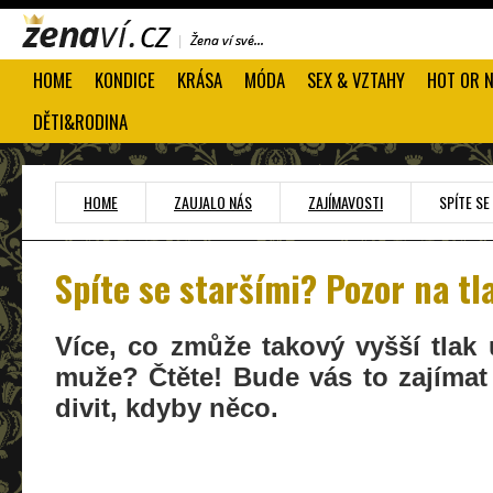
HOME
KONDICE
KRÁSA
MÓDA
SEX & VZTAHY
HOT OR 
DĚTI&RODINA
HOME
ZAUJALO NÁS
ZAJÍMAVOSTI
SPÍTE SE
Spíte se staršími? Pozor na tl
Více, co zmůže takový vyšší tlak 
muže? Čtěte! Bude vás to zajímat
divit, kdyby něco.