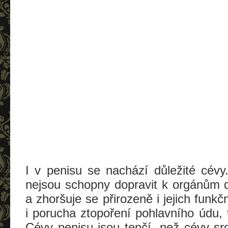
I v penisu se nachází důležité cévy.
nejsou schopny dopravit k orgánům do
a zhoršuje se přirozeně i jejich funk
i porucha ztopoření pohlavního údu, t
Cévy penisu jsou tenčí, než cévy sr