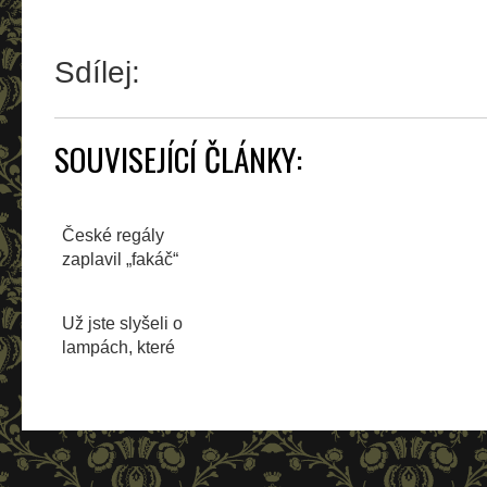
Sdílej:
SOUVISEJÍCÍ ČLÁNKY:
České regály
zaplavil „fakáč“
Už jste slyšeli o
lampách, které
zbavují virů a
bakterií?