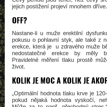
jejich postižení projeví mnohem dříve
OFF?
Nastane-li u muže erektilní dysfunk
pokusu o pohlavní styk, ale také z n
erekce, která je u zdravého muže b
nedostatečné erekce by měly b
Pravidelné měření tlaku prostě můž
život.
KOLIK JE MOC A KOLIK JE AKO
„Optimální hodnota tlaku krve je 12
pokud nějaká hodnota vyskočí, nehr
Může za to např. přechodný stres,“