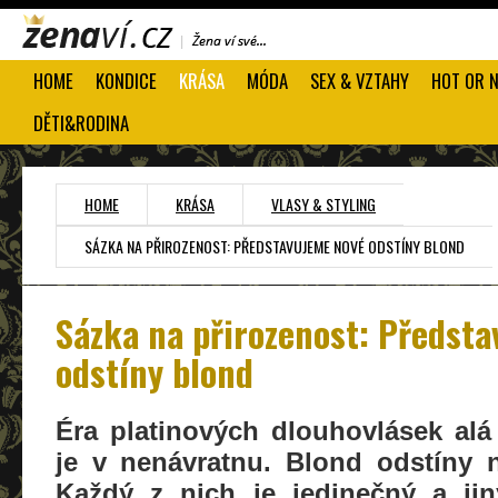
HOME
KONDICE
KRÁSA
MÓDA
SEX & VZTAHY
HOT OR 
DĚTI&RODINA
HOME
KRÁSA
VLASY & STYLING
SÁZKA NA PŘIROZENOST: PŘEDSTAVUJEME NOVÉ ODSTÍNY BLOND
Sázka na přirozenost: Předst
odstíny blond
Éra platinových dlouhovlásek al
je v nenávratnu. Blond odstíny n
Každý z nich je jedinečný a jin