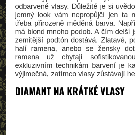
odbarvené vlasy. Důležité je si uvěd
jemný look vám nepropůjčí jen ta nej
třeba přirozeně měděná barva. Např
má blond mnoho podob. A čím delší js
zemitější podtón dostává. Zlatavé, p
halí ramena, anebo se žensky dot
ramena už chytají sofistikovan
exkluzivním technikám barvení je k
výjimečná, zatímco vlasy zůstávají he
DIAMANT NA KRÁTKÉ VLASY