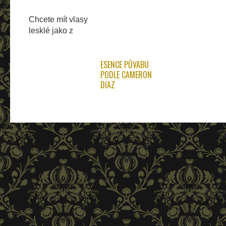
Představujeme
dekolt make-up
Chcete mít vlasy
lesklé jako z
reklamy? Nic
není nemožné.
ESENCE PŮVABU
PODLE CAMERON
DIAZ