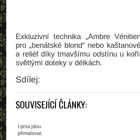
Exkluzivní technika „Ambre Vénitie
pro „benátské blond“ nebo kaštanov
a reliéf díky tmavšímu odstínu u ko
světlými doteky v délkách.
Sdílej:
SOUVISEJÍCÍ ČLÁNKY:
I prsa jdou
přimalovat.