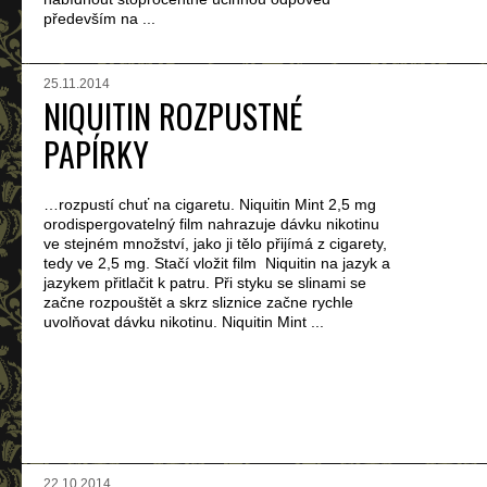
především na ...
25.11.2014
NIQUITIN ROZPUSTNÉ
PAPÍRKY
…rozpustí chuť na cigaretu. Niquitin Mint 2,5 mg
orodispergovatelný film nahrazuje dávku nikotinu
ve stejném množství, jako ji tělo přijímá z cigarety,
tedy ve 2,5 mg. Stačí vložit film Niquitin na jazyk a
jazykem přitlačit k patru. Při styku se slinami se
začne rozpouštět a skrz sliznice začne rychle
uvolňovat dávku nikotinu. Niquitin Mint ...
22.10.2014