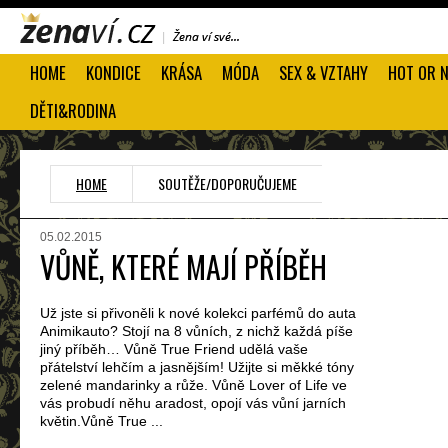
HOME
KONDICE
KRÁSA
MÓDA
SEX & VZTAHY
HOT OR 
DĚTI&RODINA
HOME
SOUTĚŽE/DOPORUČUJEME
05.02.2015
VŮNĚ, KTERÉ MAJÍ PŘÍBĚH
Už jste si přivoněli k nové kolekci parfémů do auta
Animikauto? Stojí na 8 vůních, z nichž každá píše
jiný příběh… Vůně True Friend udělá vaše
přátelství lehčím a jasnějším! Užijte si měkké tóny
zelené mandarinky a růže. Vůně Lover of Life ve
vás probudí něhu aradost, opojí vás vůní jarních
květin.Vůně True ...