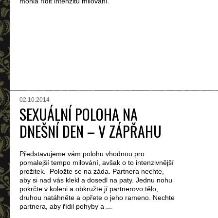
mohla řídit intenzitu milování.
02.10.2014
SEXUÁLNÍ POLOHA NA
DNEŠNÍ DEN – V ZÁPŘAHU
Představujeme vám polohu vhodnou pro
pomalejší tempo milování, avšak o to intenzivnější
prožitek. Položte se na záda. Partnera nechte,
aby si nad vás klekl a dosedl na paty. Jednu nohu
pokrčte v koleni a obkružte jí partnerovo tělo,
druhou natáhněte a opřete o jeho rameno. Nechte
partnera, aby řídil pohyby a ...