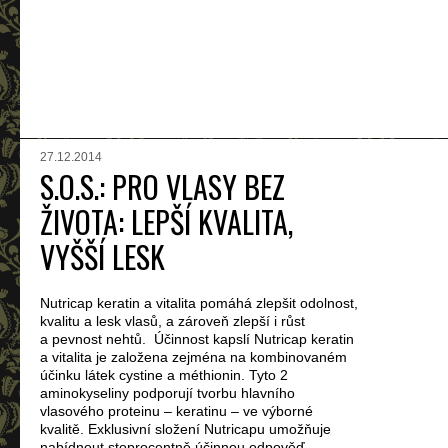
27.12.2014
S.O.S.: PRO VLASY BEZ
ŽIVOTA: LEPŠÍ KVALITA,
VYŠŠÍ LESK
Nutricap keratin a vitalita pomáhá zlepšit odolnost,
kvalitu a lesk vlasů, a zároveň zlepší i růst
a pevnost nehtů. Účinnost kapslí Nutricap keratin
a vitalita je založena zejména na kombinovaném
účinku látek cystine a méthionin. Tyto 2
aminokyseliny podporují tvorbu hlavního
vlasového proteinu – keratinu – ve výborné
kvalitě. Exklusivní složení Nutricapu umožňuje
nabídnout stoprocentně účinnou odpověď