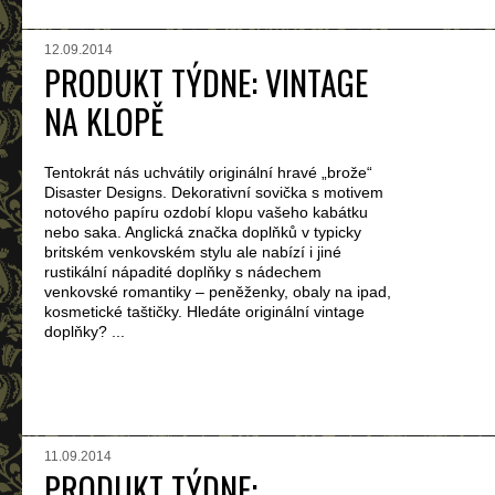
12.09.2014
PRODUKT TÝDNE: VINTAGE
NA KLOPĚ
Tentokrát nás uchvátily originální hravé „brože“
Disaster Designs. Dekorativní sovička s motivem
notového papíru ozdobí klopu vašeho kabátku
nebo saka. Anglická značka doplňků v typicky
britském venkovském stylu ale nabízí i jiné
rustikální nápadité doplňky s nádechem
venkovské romantiky – peněženky, obaly na ipad,
kosmetické taštičky. Hledáte originální vintage
doplňky? ...
11.09.2014
PRODUKT TÝDNE: