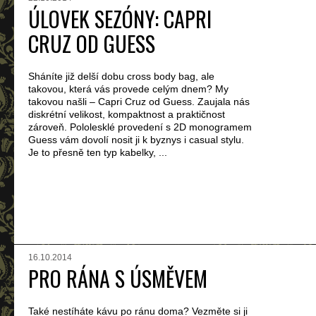
ÚLOVEK SEZÓNY: CAPRI
CRUZ OD GUESS
Sháníte již delší dobu cross body bag, ale
takovou, která vás provede celým dnem? My
takovou našli – Capri Cruz od Guess. Zaujala nás
diskrétní velikost, kompaktnost a praktičnost
zároveň. Pololesklé provedení s 2D monogramem
Guess vám dovolí nosit ji k byznys i casual stylu.
Je to přesně ten typ kabelky, ...
16.10.2014
PRO RÁNA S ÚSMĚVEM
Také nestíháte kávu po ránu doma? Vezměte si ji