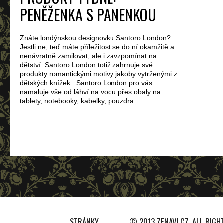
PENĚŽENKA S PANENKOU
Znáte londýnskou designovku Santoro London?
Jestli ne, teď máte příležitost se do ní okamžitě a
nenávratně zamilovat, ale i zavzpomínat na
dětství. Santoro London totiž zahrnuje své
produkty romantickými motivy jakoby vytrženými z
dětských knížek. Santoro London pro vás
namaluje vše od láhví na vodu přes obaly na
tablety, notebooky, kabelky, pouzdra ...
STRÁNKY
© 2013 ZENAVI.CZ. ALL RIGH