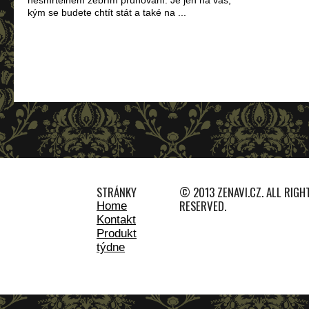
nesmrtelném zebřím pruhování. Je jen na vás,
kým se budete chtít stát a také na ...
STRÁNKY
© 2013 ZENAVI.CZ. ALL RIGH
RESERVED.
Home
Kontakt
Produkt
týdne