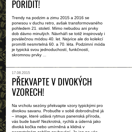
POŘÍDIT!
Trendy na podzim a zimu 2015 a 2016 se
ponesou v duchu retro, avšak transformovaného
pohledem 21. století. Mimo nebudou ani prvky
dob dávno minulých. Návrháři se totiž inspirovaly i
poválečnou módou 40. let. Nejvíce ale do kolekcí
promítli nesmrtelná 60. a 70. léta. Podzimní móda
je typická svou jednoduchostí, funkčností,
skromnou prvky ...
17.08.2015
PŘEKVAPTE V DIVOKÝCH
VZORECH!
Na vrcholu sezóny překvapte vzory typickými pro
divokou savanu. Probuďte v sobě dobrodružné já
– image, které udává rytmus panenská příroda,
vás bude bavit! Nezkrotná, rychlá a úderná jako
divoká kočka nebo umírněná a klidná v