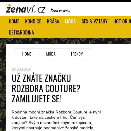
HOME
KONDICE
KRÁSA
MÓDA
SEX & VZTAHY
HOT OR 
DĚTI&RODINA
HOME
MÓDA
TRENDY
24.03.2016
UŽ ZNÁTE ZNAČKU
ROZBORA COUTURE?
ZAMILUJETE SE!
Rodinná módní značka Rozbora Couture je nyní
k dostání také na českém trhu. Čím výs
zaujme? Svým nezaměnitelným rukopisem,
kterými navrhuje podmanivé ženské modely.