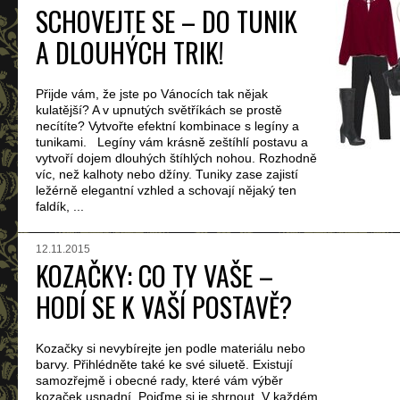
SCHOVEJTE SE – DO TUNIK
A DLOUHÝCH TRIK!
Přijde vám, že jste po Vánocích tak nějak
kulatější? A v upnutých světříkách se prostě
necítíte? Vytvořte efektní kombinace s legíny a
tunikami. Legíny vám krásně zeštíhlí postavu a
vytvoří dojem dlouhých štíhlých nohou. Rozhodně
víc, než kalhoty nebo džíny. Tuniky zase zajistí
ležérně elegantní vzhled a schovají nějaký ten
faldík, ...
12.11.2015
KOZAČKY: CO TY VAŠE –
HODÍ SE K VAŠÍ POSTAVĚ?
Kozačky si nevybírejte jen podle materiálu nebo
barvy. Přihlédněte také ke své siluetě. Existují
samozřejmě i obecné rady, které vám výběr
kozaček usnadní. Pojďme si je shrnout. V každém