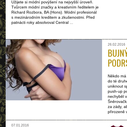
Užijete si módní povýšení na nejvyšší úroveň.
Tvůrcem módní značky a kreativním ředitelem je
Richard Rozbora, BA (Hons). Módní profesionál
s mezinárodním kreditem a zkušenostmi. Před
patnácti roky absolvoval Central ...
26.02.2016
BUJNÝ
PODR
Někdo má 
do té druh
uniknout 
push-up po
nechyběl v
Šněrovačk
za zády, a
přirozeně v
07.01.2016