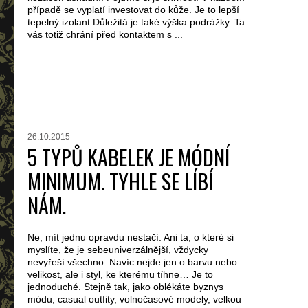
případě se vyplatí investovat do kůže. Je to lepší
tepelný izolant.Důležitá je také výška podrážky. Ta
vás totiž chrání před kontaktem s ...
26.10.2015
5 TYPŮ KABELEK JE MÓDNÍ
MINIMUM. TYHLE SE LÍBÍ
NÁM.
Ne, mít jednu opravdu nestačí. Ani ta, o které si
myslíte, že je sebeuniverzálnější, vždycky
nevyřeší všechno. Navíc nejde jen o barvu nebo
velikost, ale i styl, ke kterému tíhne… Je to
jednoduché. Stejně tak, jako oblékáte byznys
módu, casual outfity, volnočasové modely, velkou