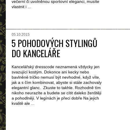
večerní či uvolněnou sportovní eleganci, musíte
vlastnit i ...
05.10.2015
5 POHODOVÝCH STYLINGŮ
DO KANCELÁŘE
Kancelářský dresscode neznamená vždycky jen
svazující kostým. Dokonce ani kecky nebo
bavlněné tričko nemusí být nevhodné, když víte,
jak a s čím kombinovat, abyste si stále zachovaly
elegantní glanc. Zkuste to takhle. Rozhodně tím
nikoho neurazíte a budete se cítit daleko ženštěji
a pohodlněji. V legínách je přeci dobře Na jejich
kvalitě ale ...