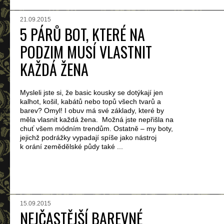
21.09.2015
5 PÁRŮ BOT, KTERÉ NA
PODZIM MUSÍ VLASTNIT
KAŽDÁ ŽENA
Mysleli jste si, že basic kousky se dotýkají jen
kalhot, košil, kabátů nebo topů všech tvarů a
barev? Omyl! I obuv má své základy, které by
měla vlasnit každá žena. Možná jste nepřišla na
chuť všem módním trendům. Ostatně – my boty,
jejichž podrážky vypadají spíše jako nástroj
k orání zemědělské půdy také ...
15.09.2015
NEJČASTĚJŠÍ BAREVNÉ