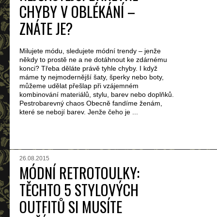
CHYBY V OBLÉKÁNÍ –
ZNÁTE JE?
Milujete módu, sledujete módní trendy – jenže
někdy to prostě ne a ne dotáhnout ke zdárnému
konci? Třeba děláte právě tyhle chyby. I když
máme ty nejmodernější šaty, šperky nebo boty,
můžeme udělat přešlap při vzájemném
kombinování materiálů, stylu, barev nebo doplňků.
Pestrobarevný chaos Obecně fandíme ženám,
které se nebojí barev. Jenže čeho je ...
26.08.2015
MÓDNÍ RETROTOULKY:
TĚCHTO 5 STYLOVÝCH
OUTFITŮ SI MUSÍTE