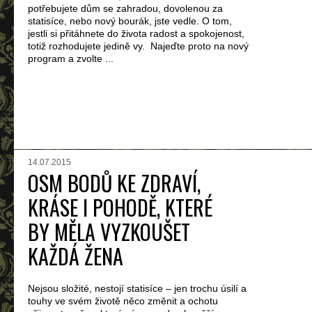
potřebujete dům se zahradou, dovolenou za
statisíce, nebo nový bourák, jste vedle. O tom,
jestli si přitáhnete do života radost a spokojenost,
totiž rozhodujete jedině vy. Najeďte proto na nový
program a zvolte ...
14.07.2015
OSM BODŮ KE ZDRAVÍ,
KRÁSE I POHODĚ, KTERÉ
BY MĚLA VYZKOUŠET
KAŽDÁ ŽENA
Nejsou složité, nestojí statisíce – jen trochu úsilí a
touhy ve svém životě něco změnit a ochotu