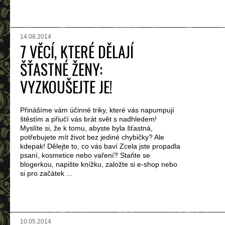
14.08.2014
7 VĚCÍ, KTERÉ DĚLAJÍ
ŠŤASTNÉ ŽENY:
VYZKOUŠEJTE JE!
Přinášíme vám účinné triky, které vás napumpují
štěstím a přiučí vás brát svět s nadhledem!
Myslíte si, že k tomu, abyste byla šťastná,
potřebujete mít život bez jediné chybičky? Ale
kdepak! Dělejte to, co vás baví Zcela jste propadla
psaní, kosmetice nebo vaření? Staňte se
blogerkou, napište knížku, založte si e-shop nebo
si pro začátek ...
10.05.2014