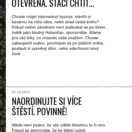
OTEVŘENÁ. STAČÍ CHTÍT…
Chcete rozjet internetový byznys, otevřít si
kavárnu na rohu ulice, nebo snad vydat knihu?
Pokud vaším záměrem není potloukat se po širém
světě jako bludný Holanďan, zpozorněte. Máme
pro vás triky, co znásobí vaše snažení. Chcete
zabezpečit rodinu, procházet se po plážích světa,
postavit si vysněný dům, nebo vdechnout nový
život ...
07.10.2015
NAORDINUJTE SI VÍCE
ŠTĚSTÍ. POVINNĚ!
Nikde není psáno, že vás udělá šťastnou to či ono.
Pokud se domníváte, že ke štěstí nutně