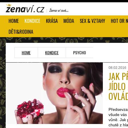
HOME
KONDICE
KRÁSA
MÓDA
SEX & VZTAHY
HOT OR 
DĚTI&RODINA
HOME
KONDICE
PSYCHO
08.02.2016
JAK P
JÍDLO
OVLÁ
Předsevzala
všude vás 
vůně. Jak 
chutě z hl