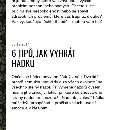
přijmout změny, které vás zavedou k vyšším
hranicím poznání sebe samých. Chcete zjistit
příčinu své nespokojenosti nebo se zbavit
zdravotních problémů, které vás trápí už dlouho?
Pak vyzkoušejte těchto 8 bodů – mohou vám totiž
...
03.12.2014
6 TIPŮ, JAK VYHRÁT
HÁDKU
Občas se hádce nevyhne žádný z nás. Dva lidé
prostě nemůžou mít vždy a za všech okolností na
všechno stejný názor. Při výměně názorů ovšem
nesmí jít o zničující bitvu, při které se znesvářené
strany nadosmrti pozuráží. Naopak „slušná“ hádka
může být prospěšná – pročistí vzduch, uvolní
emoce a v ideálním ...