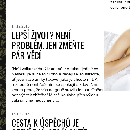
začíná v h
ovlivněno 
...
14.12.2015
LEPŠÍ ŽIVOT? NENÍ
PROBLÉM. JEN ZMĚŇTE
PÁR VĚCÍ
(Ne)kvalitu svého života máte v rukou jedině vy.
Nestěžujte si na to či ono a raději se soustřeďte,
ať jsou vaše zítřky takové, jaké je chcete mít. A
rozhodně není řešením se spokojit s kdoví čím
jenom proto, že vás na gauč srazila lenost. Občas
bez výčitek zhřešte! Mlsně koukáte přes výlohu
cukrárny na nadýchaný ...
15.10.2015
CESTA K ÚSPĚCHŮ JE