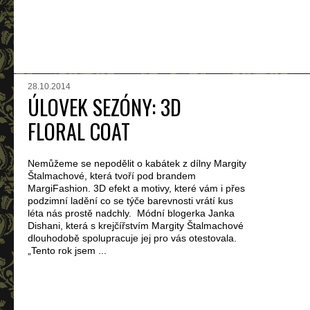
28.10.2014
ÚLOVEK SEZÓNY: 3D
FLORAL COAT
Nemůžeme se nepodělit o kabátek z dílny Margity
Štalmachové, která tvoří pod brandem
MargiFashion. 3D efekt a motivy, které vám i přes
podzimní ladění co se týče barevnosti vrátí kus
léta nás prostě nadchly. Módní blogerka Janka
Dishani, která s krejčířstvím Margity Štalmachové
dlouhodobě spolupracuje jej pro vás otestovala.
„Tento rok jsem ...