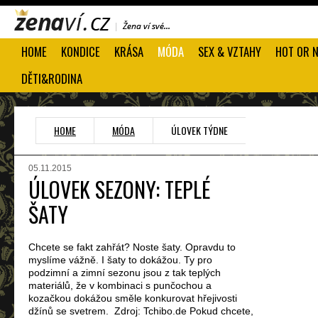
HOME
KONDICE
KRÁSA
MÓDA
SEX & VZTAHY
HOT OR 
DĚTI&RODINA
HOME
MÓDA
ÚLOVEK TÝDNE
05.11.2015
ÚLOVEK SEZONY: TEPLÉ
ŠATY
Chcete se fakt zahřát? Noste šaty. Opravdu to
myslíme vážně. I šaty to dokážou. Ty pro
podzimní a zimní sezonu jsou z tak teplých
materiálů, že v kombinaci s punčochou a
kozačkou dokážou směle konkurovat hřejivosti
džínů se svetrem. Zdroj: Tchibo.de Pokud chcete,