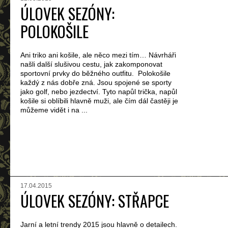
ÚLOVEK SEZÓNY:
POLOKOŠILE
Ani triko ani košile, ale něco mezi tím… Návrháři
našli další slušivou cestu, jak zakomponovat
sportovní prvky do běžného outfitu. Polokošile
každý z nás dobře zná. Jsou spojené se sporty
jako golf, nebo jezdectví. Tyto napůl trička, napůl
košile si oblíbili hlavně muži, ale čím dál častěji je
můžeme vidět i na ...
17.04.2015
ÚLOVEK SEZÓNY: STŘAPCE
Jarní a letní trendy 2015 jsou hlavně o detailech.