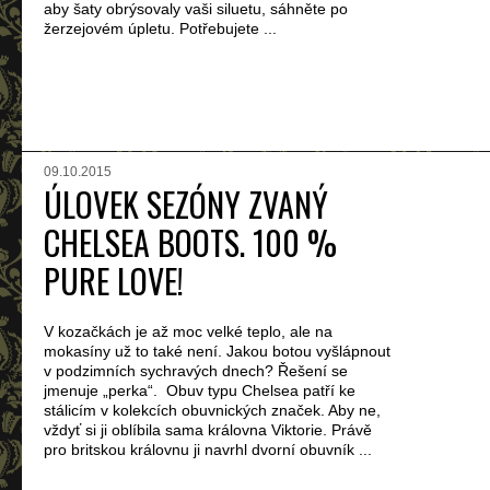
aby šaty obrýsovaly vaši siluetu, sáhněte po
žerzejovém úpletu. Potřebujete ...
09.10.2015
ÚLOVEK SEZÓNY ZVANÝ
CHELSEA BOOTS. 100 %
PURE LOVE!
V kozačkách je až moc velké teplo, ale na
mokasíny už to také není. Jakou botou vyšlápnout
v podzimních sychravých dnech? Řešení se
jmenuje „perka“. Obuv typu Chelsea patří ke
stálicím v kolekcích obuvnických značek. Aby ne,
vždyť si ji oblíbila sama královna Viktorie. Právě
pro britskou královnu ji navrhl dvorní obuvník ...