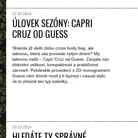
22.10.2014
ÚLOVEK SEZÓNY: CAPRI
CRUZ OD GUESS
Sháníte již delší dobu cross body bag, ale
takovou, která vás provede celým dnem? My
takovou našli – Capri Cruz od Guess. Zaujala nás
diskrétní velikost, kompaktnost a praktičnost
zároveň. Pololesklé provedení s 2D monogramem
Guess vám dovolí nosit ji k byznys i casual stylu.
Je to přesně ten typ kabelky, ...
10.10.2014
HLEDÁTE TY SPRÁVNÉ