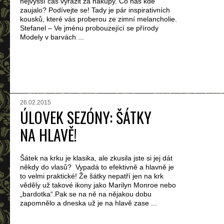
nejvyšší čas vyrazit za nákupy. Co nás kde
zaujalo? Podívejte se! Tady je pár inspirativních
kousků, které vás proberou ze zimní melancholie.
Stefanel – Ve jménu probouzející se přírody
Modely v barvách ...
26.02.2015
ÚLOVEK SEZÓNY: ŠÁTKY
NA HLAVĚ!
Šátek na krku je klasika, ale zkusila jste si jej dát
někdy do vlasů? Vypadá to efektivně a hlavně je
to velmi praktické! Že šátky nepatří jen na krk
věděly už takové ikony jako Marilyn Monroe nebo
„bardotka“.Pak se na ně na nějakou dobu
zapomnělo a dneska už je na hlavě zase ...