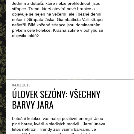
Jedním z detailů, které nelze přehlédnout, jsou
střapce. Trend, který otevírá nové hranice a
objevuje se nejen na večerní, ale i běžné denní
nošení. Střapatá láska Giambattista Valli střapci
nešetřil. Bílé kožené střapce jsou dominantním
prvkem celé kolekce. Krásná sukně v pohybu se
objevila taktéž ...
04.03.2015
ÚLOVEK SEZÓNY: VŠECHNY
BARVY JARA
Letošní kolekce vás nabijí pozitivní energií. Jsou
plné barev, květů a sladkých motivů. Jarní únava
letos nehrozí. Trendy září všemi barvami. Je