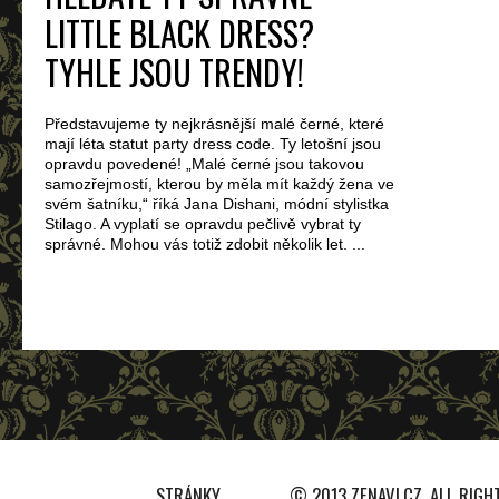
LITTLE BLACK DRESS?
TYHLE JSOU TRENDY!
Představujeme ty nejkrásnější malé černé, které
mají léta statut party dress code. Ty letošní jsou
opravdu povedené! „Malé černé jsou takovou
samozřejmostí, kterou by měla mít každý žena ve
svém šatníku,“ říká Jana Dishani, módní stylistka
Stilago. A vyplatí se opravdu pečlivě vybrat ty
správné. Mohou vás totiž zdobit několik let. ...
STRÁNKY
© 2013 ZENAVI.CZ. ALL RIGH