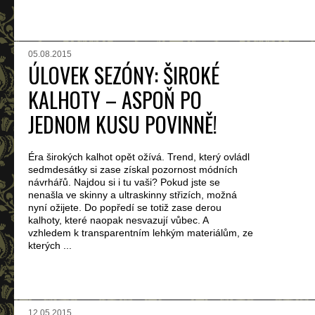
05.08.2015
ÚLOVEK SEZÓNY: ŠIROKÉ
KALHOTY – ASPOŇ PO
JEDNOM KUSU POVINNĚ!
Éra širokých kalhot opět ožívá. Trend, který ovládl
sedmdesátky si zase získal pozornost módních
návrhářů. Najdou si i tu vaši? Pokud jste se
nenašla ve skinny a ultraskinny střizích, možná
nyní ožijete. Do popředí se totiž zase derou
kalhoty, které naopak nesvazují vůbec. A
vzhledem k transparentním lehkým materiálům, ze
kterých ...
12.05.2015