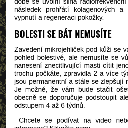
době se uvolní silná radiofrekvenčn
následek prohřátí kolagenových a 
vypnutí a regeneraci pokožky.
BOLESTI SE BÁT NEMUSÍTE
Zavedení mikrojehliček pod kůži se 
pohled bolestivé, ale nemusíte se vů
nanesení znecitlivující masti cítit je
trochu počkáte, zpravidla 2 a více tý
jsou permanentní a stále se zlepšují 
Je možné, že vám bude stačit ošet
obecně se doporučuje podstoupit al
odstupem 4 až 6 týdnů.
Chcete se podívat na video nebo