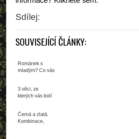
informace? Klikněte sem:
Sdílej:
SOUVISEJÍCÍ ČLÁNKY:
Románek s
mladým? Co vás
čeká?!
3 věci, ze
kterých vás bolí
záda
Černá a zlatá.
Kombinace,
která vás nikdy
nezklame