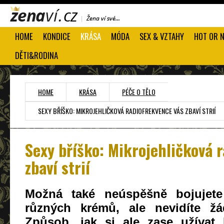
HOME
KONDICE
KRÁSA
MÓDA
SEX & VZTAHY
HOT OR 
DĚTI&RODINA
HOME
KRÁSA
PÉČE O TĚLO
SEXY BŘÍŠKO: MIKROJEHLIČKOVÁ RADIOFREKVENCE VÁS ZBAVÍ STRIÍ
Sexy bříško: Mikrojehličková 
zbaví strií
Možná také neúspěšně bojujete
různých krémů, ale nevidíte žá
Způsob, jak si ale zase užívat