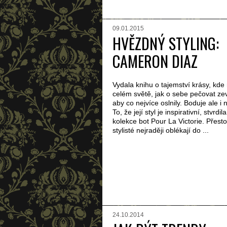
09.01.2015
HVĚZDNÝ STYLING:
CAMERON DIAZ
Vydala knihu o tajemství krásy, kd
celém světě, jak o sebe pečovat zevn
aby co nejvíce oslnily. Boduje ale i 
To, že její styl je inspirativní, stvrdil
kolekce bot Pour La Victorie. Přesto
stylisté nejraději oblékají do ...
24.10.2014