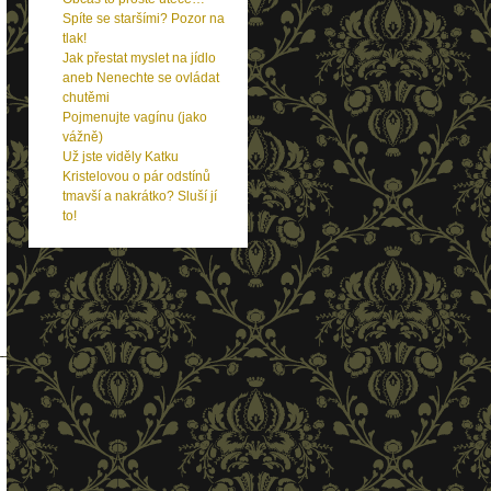
Spíte se staršími? Pozor na
tlak!
Jak přestat myslet na jídlo
aneb Nenechte se ovládat
chutěmi
Pojmenujte vagínu (jako
vážně)
Už jste viděly Katku
Kristelovou o pár odstínů
tmavší a nakrátko? Sluší jí
to!