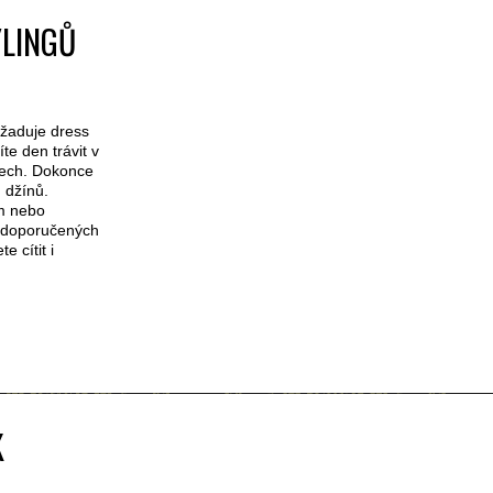
LINGŮ
yžaduje dress
e den trávit v
mech. Dokonce
 džínů.
em nebo
5 doporučených
e cítit i
K