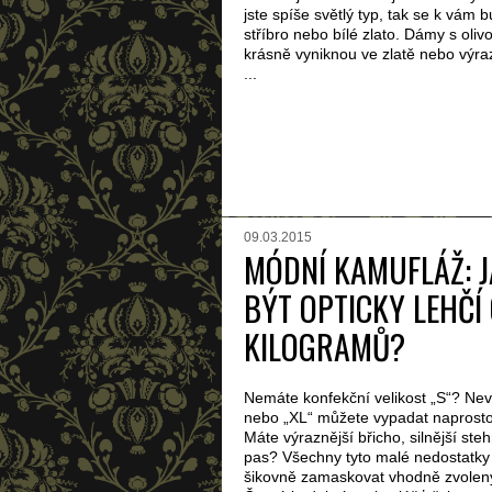
jste spíše světlý typ, tak se k vám 
stříbro nebo bílé zlato. Dámy s oliv
krásně vyniknou ve zlatě nebo výr
...
09.03.2015
MÓDNÍ KAMUFLÁŽ: 
BÝT OPTICKY LEHČÍ
KILOGRAMŮ?
Nemáte konfekční velikost „S“? Neva
nebo „XL“ můžete vypadat naprosto
Máte výraznější břicho, silnější ste
pas? Všechny tyto malé nedostatky 
šikovně zamaskovat vhodně zvolen