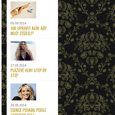
05.09.2014
JAK UPRAVIT KLÍN, ABY
MUŽI ZEŠÍLELI?
27.05.2014
PLÁŽOVÉ VLNY STEP BY
STEP
26.06.2014
ESENCE PŮVABU PODLE