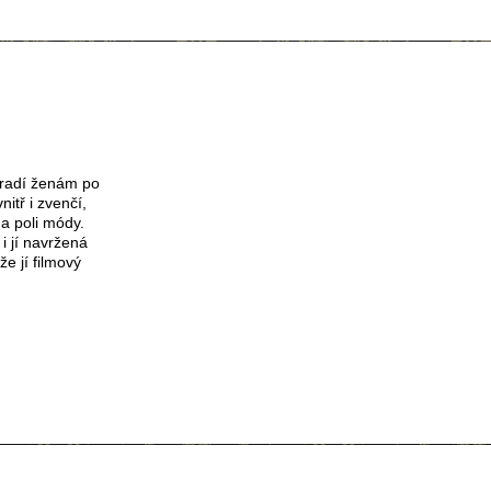
e radí ženám po
itř i zvenčí,
na poli módy.
a i jí navržená
že jí filmový