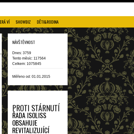
ERÁ VÍ
SHOWBIZ
DĚTI&RODINA
NÁVŠTĚVNOST
Dnes: 3759
Tento měsíc: 117564
Celkem: 1075845
Měřeno od: 01.01.2015
PROTI STÁRNUTÍ
ŘADA ISOLISS
OBSAHUJE
REVITALIZUJÍCÍ