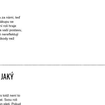
a za námi, teď
 nákupu se
 roli hraje
a vaší postavu,
 nereflektují
škody než
 JAKÝ
 totiž není to
t. Svou roli
ón pleti. Pokud