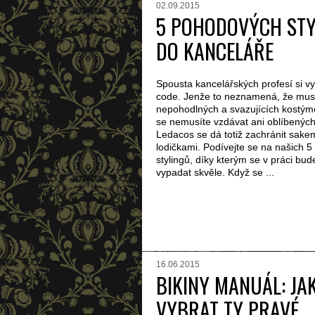
02.09.2015
5 POHODOVÝCH STY
DO KANCELÁŘE
Spousta kancelářských profesí si v
code. Jenže to neznamená, že musít
nepohodlných a svazujících kostý
se nemusíte vzdávat ani oblíbených
Ledacos se dá totiž zachránit sak
lodičkami. Podívejte se na našich 
stylingů, díky kterým se v práci budet
vypadat skvěle. Když se ...
16.06.2015
BIKINY MANUÁL: JA
VYBRAT TY PRAVÉ