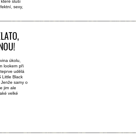
které sluší
fektní, sexy,
LATO,
NOU!
vina úkolu,
m lookem při
 teprve udělá
Little Black
u. Jenže samy o
 jim ale
aké velké