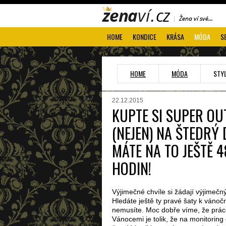
HOME
KONDICE
KRÁSA
MÓDA
S
HOME
MÓDA
STY
22.12.2015
KUPTE SI SUPER OU
(NEJEN) NA ŠTEDRÝ 
MÁTE NA TO JEŠTĚ 4
HODIN!
Výjimečné chvíle si žádají výjimečný
Hledáte ještě ty pravé šaty k vánoč
nemusíte. Moc dobře víme, že prác
Vánocemi je tolik, že na monitorin