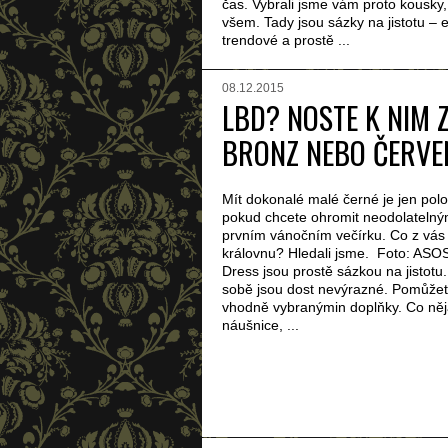
čas. Vybrali jsme vám proto kousky, 
všem. Tady jsou sázky na jistotu – e
trendové a prostě ...
08.12.2015
LBD? NOSTE K NIM Z
BRONZ NEBO ČERVE
Mít dokonalé malé černé je jen polo
pokud chcete ohromit neodolatelný
prvním vánočním večírku. Co z vás
královnu? Hledali jsme. Foto: ASOS 
Dress jsou prostě sázkou na jistot
sobě jsou dost nevýrazné. Pomůžete
vhodně vybranýmin doplňky. Co něj
náušnice, ...