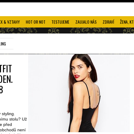
EX & VZTAHY
HOT OR NOT
TESTUJEME
ZAUJALO NÁS
ZDRAVÍ
ŽENA, KT
LING
TFIT
DEN.
8
 styling.
nímu stolu? Už
e před
g obchodů není