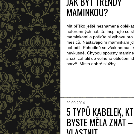
JAK BÝT TRENDY
MAMINKOU?
Mít bříško ještě neznamená oblékat
neforemných hábitů. Inspirujte se s
maminkami a pořiďte si výbavu pro 
měsíců. Nastávajícím maminkám jd
pohodlí. Pohodlné se však nemusí 
nevkusné. Chybou spousty maminek
snaží zahalit do volného oblečení i
barvě. Místo dobré služby ...
29.09.2014
5 TYPŮ KABELEK, K
BYSTE MĚLA ZNÁT – 
VLASTNIT