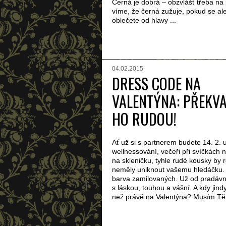
Černá je dobrá – obzvlášť třeba na
víme, že černá zužuje, pokud se ale
oblečete od hlavy ...
04.02.2015
DRESS CODE NA
VALENTÝNA: PŘEKV
HO RUDOU!
Ať už si s partnerem budete 14. 2. 
wellnessování, večeři při svíčkách 
na skleničku, tyhle rudé kousky by
neměly uniknout vašemu hledáčku.
barva zamilovaných. Už od pradávn
s láskou, touhou a vášní. A kdy jindy 
než právě na Valentýna? Musím Tě 