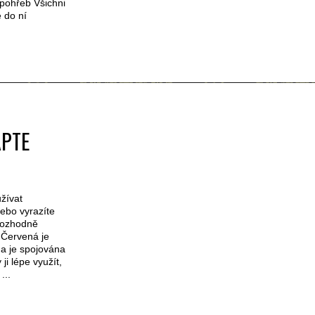
 pohřeb Všichni
 do ní
APTE
užívat
nebo vyrazíte
 rozhodně
 Červená je
a je spojována
ji lépe využít,
...