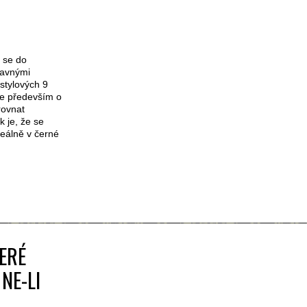
 se do
lavnými
stylových 9
e především o
rovnat
 je, že se
deálně v černé
TERÉ
NE-LI