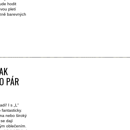
bude hodit
ovou pletí
azně barevných
JAK
 O PÁR
dí! I s „L“
 fantasticky.
hna nebo široký
se dají
ým oblečením.