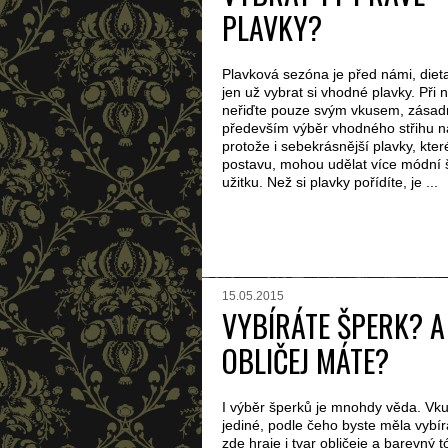
PLAVKY?
Plavková sezóna je před námi, diet
jen už vybrat si vhodné plavky. Při
neřiďte pouze svým vkusem, zásadní
především výběr vhodného střihu n
protože i sebekrásnější plavky, které
postavu, mohou udělat více módní 
užitku. Než si plavky pořídíte, je ...
15.05.2015
VYBÍRÁTE ŠPERK? A
OBLIČEJ MÁTE?
I výběr šperků je mnohdy věda. Vkus
jediné, podle čeho byste měla vybíra
zde hraje i tvar obličeje a barevný t