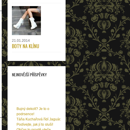
21.01.2014
BOTY NA KLÍNU
NEJNOVĚJŠÍ PŘÍSPĚVKY
Už znáte značku Rozbora
Couture? Zamilujete se!
Hot or not: Trendy jara
Chcete si ubrat léta?
Poznejte tyto 3 oleje!
Bujný dekolt? Je to o
podrsence!
Táňa Kuchařová řídí Jaguár.
Podívejte, jak jí to sluší!
Občas to prostě uteče…