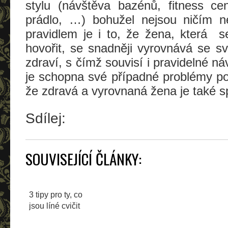
stylu (návštěva bazénů, fitness ce
prádlo, …) bohužel nejsou ničím 
pravidlem je i to, že žena, která se
hovořit, se snadněji vyrovnává se 
zdraví, s čímž souvisí i pravidelné n
je schopna své případné problémy p
že zdravá a vyrovnaná žena je také 
Sdílej:
SOUVISEJÍCÍ ČLÁNKY:
3 tipy pro ty, co
jsou líné cvičit
(tak jako my)