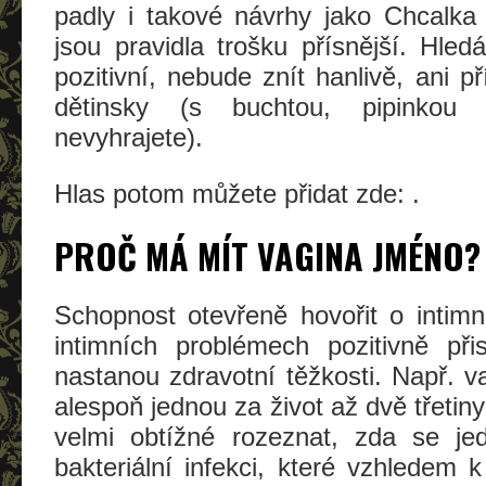
padly i takové návrhy jako Chcalka
jsou pravidla trošku přísnější. Hled
pozitivní, nebude znít hanlivě, ani př
dětinsky (s buchtou, pipinkou
nevyhrajete).
Hlas potom můžete přidat zde:
.
PROČ MÁ MÍT VAGINA JMÉNO?
Schopnost otevřeně hovořit o intimní
intimních problémech pozitivně při
nastanou zdravotní těžkosti. Např. va
alespoň jednou za život až dvě třetin
velmi obtížné rozeznat, zda se je
bakteriální infekci, které vzhledem