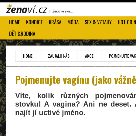
HOME
KONDICE
KRÁSA
MÓDA
SEX & VZTAHY
HOT OR 
DĚTI&RODINA
HOME
ZAUJALO NÁS
AKCE
POJMENUJTE VAG
Pojmenujte vagínu (jako vážně
Víte, kolik různých pojmenov
stovku! A vagina? Ani ne deset. 
najít jí uctivé jméno.