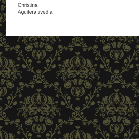
Christina
Aguilera uvedla
novou vůni pro
šťastné ženy