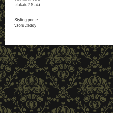
plakátu? Stačí
prý pár kapek
vaší krve!
Styling podle
vzoru „teddy
boys“ už dávno
není jen pro
muže!