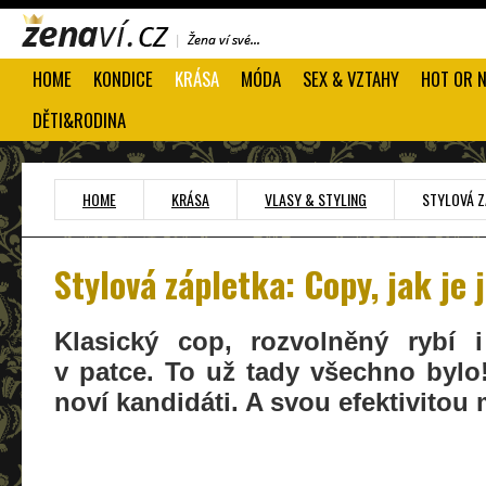
HOME
KONDICE
KRÁSA
MÓDA
SEX & VZTAHY
HOT OR 
DĚTI&RODINA
HOME
KRÁSA
VLASY & STYLING
STYLOVÁ ZÁ
Stylová zápletka: Copy, jak je 
Klasický cop, rozvolněný rybí i
v patce. To už tady všechno bylo
noví kandidáti. A svou efektivitou