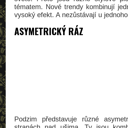
tématem. Nové trendy kombinují jed
vysoký efekt. A nezůstávají u jednoh
ASYMETRICKÝ RÁZ
Podzim představuje různé asymet
stranách nad ušima. Ty jsou kom