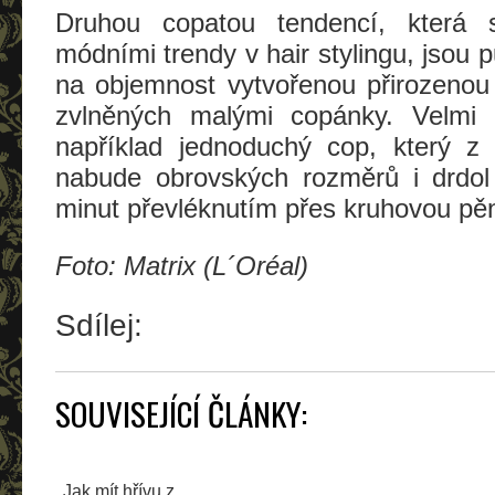
Druhou copatou tendencí, která 
módními trendy v hair stylingu, jsou 
na objemnost vytvořenou přirozenou
zvlněných malými copánky. Velmi 
například jednoduchý cop, který z 
nabude obrovských rozměrů i drdo
minut převléknutím přes kruhovou pě
Foto: Matrix (L´Oréal)
Sdílej:
SOUVISEJÍCÍ ČLÁNKY:
Jak mít hřívu z