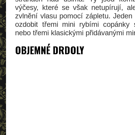
výčesy, které se však netupírují, a
zvlnění vlasu pomocí zápletu. Jede
ozdobit třemi mini rybími copánky
nebo třemi klasickými přidávanými mi
OBJEMNÉ DRDOLY