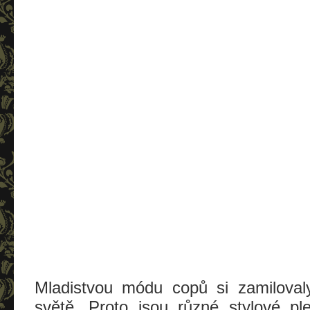
Mladistvou módu copů si zamiloval
světě. Proto jsou různé stylové pl