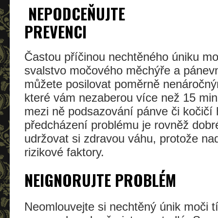
NEPODCEŇUJTE
PR
Častou příčinou nechtěného úniku mo
svalstvo močového měchýře a pánevn
můžete posilovat poměrně nenáročným
které vám nezaberou více než 15 minu
mezi ně podsazování pánve či kočičí 
předcházení problému je rovněž dobr
udržovat si zdravou váhu, protože na
rizikové faktory.
NEIGNORUJTE PROBLÉM
Neomlouvejte si nechtěný únik moči tím