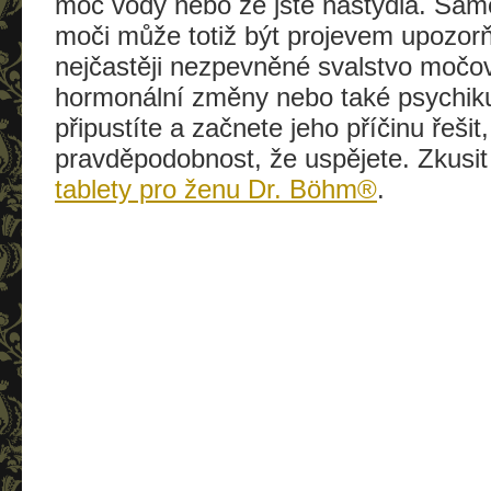
moc vody nebo že jste nastydlá. Sam
moči může totiž být projevem upozorňu
nejčastěji nezpevněné svalstvo moč
hormonální změny nebo také psychiku
připustíte a začnete jeho příčinu řešit,
pravděpodobnost, že uspějete. Zkusi
tablety pro ženu Dr. Böhm®
.