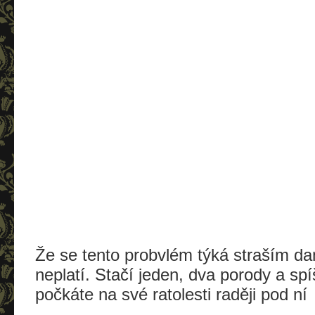
Že se tento probvlém týká straším d
neplatí. Stačí jeden, dva porody a sp
počkáte na své ratolesti raději pod ní