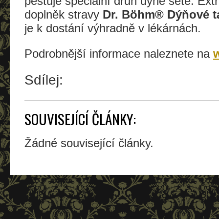
pěstuje speciální druh dýně seté. Ext
doplněk stravy
Dr. Böhm® Dýňové ta
je k dostání výhradně v lékárnách.
Podrobnější informace naleznete na
Sdílej:
SOUVISEJÍCÍ ČLÁNKY:
Žádné související články.