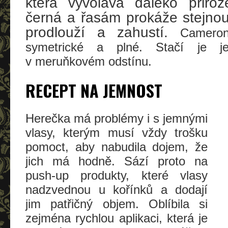
která vyvolává daleko přiro
černá a řasám prokáže stejnou
prodlouží a zahustí.
Cameron
symetrické a plné. Stačí je je
v meruňkovém odstínu.
RECEPT NA JEMNOST
Herečka má problémy i s jemnými
vlasy, kterým musí vždy trošku
pomoct, aby nabudila dojem, že
jich má hodně. Sází proto na
push-up produkty, které vlasy
nadzvednou u kořínků a dodají
jim patřičný objem. Oblíbila si
zejména rychlou aplikaci, která je