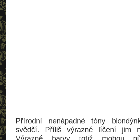
Přírodní nenápadné tóny blondýn
svědčí. Příliš výrazné líčení jim
Výrazné barvy totiž mohou půs