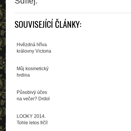
Sdílej:
SOUVISEJÍCÍ ČLÁNKY:
Hvězdná hříva
královny Victoria
´s Secret
Můj kosmetický
hrdina
Působivý účes
na večer? Drdol
ve stylu Messy
Chic!
LOOKY 2014.
Tohle letos frčí!