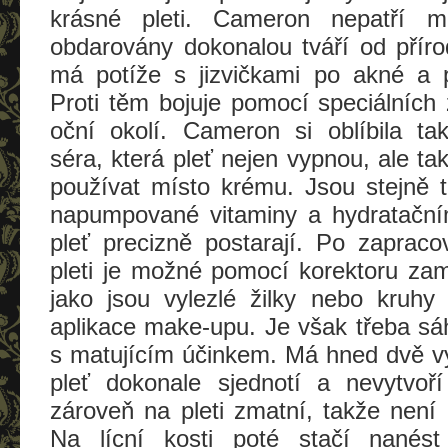
krásné pleti. Cameron nepatří m
obdarovány dokonalou tváří od přír
má potíže s jizvičkami po akné a p
Proti těm bojuje pomocí speciálních
oční okolí. Cameron si oblíbila ta
séra, která pleť nejen vypnou, ale ta
používat místo krému. Jsou stejně t
napumpované vitaminy a hydratačním
pleť precizně postarají. Po zapraco
pleti je možné pomocí korektoru za
jako jsou vylezlé žilky nebo kruhy
aplikace make-upu. Je však třeba sá
s matujícím účinkem. Má hned dvě 
pleť dokonale sjednotí a nevytvo
zároveň na pleti zmatní, takže není 
Na lícní kosti poté stačí nanést