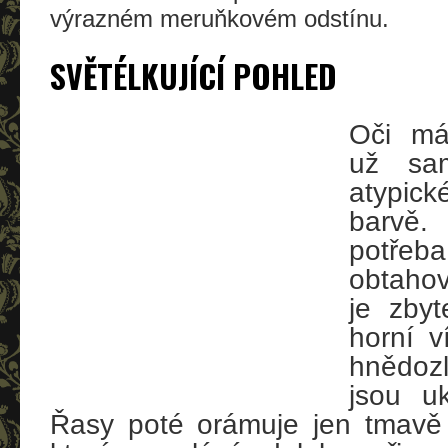
výrazném meruňkovém odstínu.
SVĚTÉLKUJÍCÍ POHLED
Oči má
už sa
atypic
barvě.
potř
obtahov
je zby
horní v
hnědozl
jsou uk
Řasy poté orámuje jen tmavě