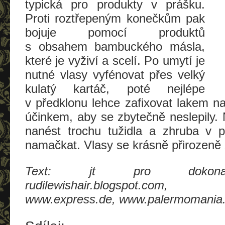
typická pro produkty v prášku.
Proti roztřepeným konečkům pak
bojuje pomocí produktů
s obsahem bambuckého másla,
které je vyživí a scelí. Po umytí je
nutné vlasy vyfénovat přes velký
kulatý kartáč, poté nejlépe
v předklonu lehce zafixovat lakem n
účinkem, aby se zbytečně neslepily. 
nanést trochu tužidla a zhruba v po
namačkat. Vlasy se krásně přirozeně 
Text: jt pro dokonalaz
rudilewishair.blogspot.com, w
www.express.de, www.palermomania.i