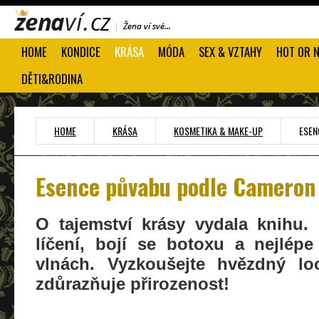
HOME
KONDICE
KRÁSA
MÓDA
SEX & VZTAHY
HOT OR 
DĚTI&RODINA
HOME
KRÁSA
KOSMETIKA & MAKE-UP
ESEN
Esence půvabu podle Cameron
O tajemství krásy vydala knihu.
líčení, bojí se botoxu a nejlépe
vlnách. Vyzkoušejte hvězdný lo
zdůrazňuje přirozenost!