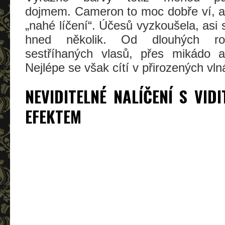
dojmem. Cameron to moc dobře ví, a
„nahé líčení“. Účesů vyzkoušela, asi 
hned několik. Od dlouhých ro
sestříhaných vlasů, přes mikádo 
Nejlépe se však cítí v přirozených vln
NEVIDITELNÉ NALÍČENÍ S VID
EFEKTEM