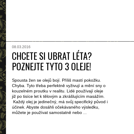
08.03.2016
CHCETE SI UBRAT LÉTA?
POZNEJTE TYTO 3 OLEJE!
Spousta žen se olejů bojí. Příliš mastí pokožku.
Chyba. Tyto třeba perfektně vyživují a mění sny o
kouzelném proutku v realitu. Lidé používají oleje
již po tisíce let k tělovým a zkrášlujícím masážím.
Každý olej je jedinečný, má svůj specifický původ i
účinek. Abyste dosáhli očekávaného výsledku,
můžete je používat samostatně nebo ...