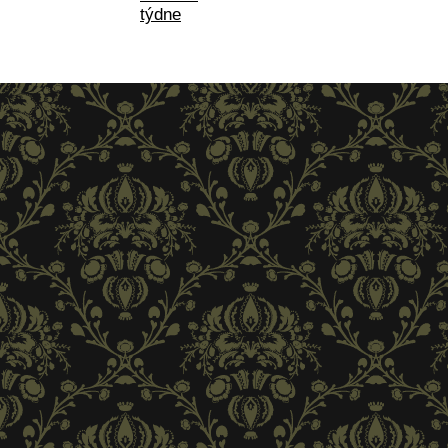
týdne