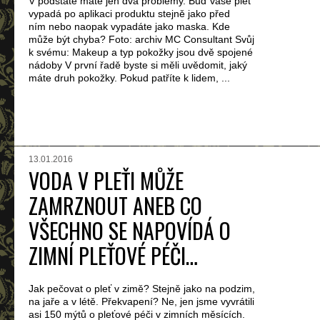
V podstatě máte jen dva problémy. Buď vaše pleť
vypadá po aplikaci produktu stejně jako před
ním nebo naopak vypadáte jako maska. Kde
může být chyba? Foto: archiv MC Consultant Svůj
k svému: Makeup a typ pokožky jsou dvě spojené
nádoby V první řadě byste si měli uvědomit, jaký
máte druh pokožky. Pokud patříte k lidem, ...
13.01.2016
VODA V PLEŤI MŮŽE
ZAMRZNOUT ANEB CO
VŠECHNO SE NAPOVÍDÁ O
ZIMNÍ PLEŤOVÉ PÉČI…
Jak pečovat o pleť v zimě? Stejně jako na podzim,
na jaře a v létě. Překvapení? Ne, jen jsme vyvrátili
asi 150 mýtů o pleťové péči v zimních měsících.