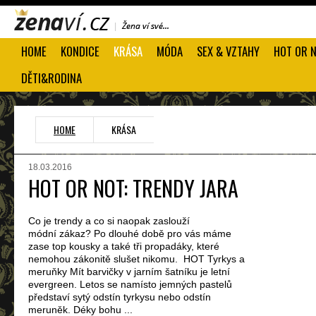
HOME
KONDICE
KRÁSA
MÓDA
SEX & VZTAHY
HOT OR 
DĚTI&RODINA
HOME
KRÁSA
18.03.2016
HOT OR NOT: TRENDY JARA
Co je trendy a co si naopak zaslouží
módní zákaz? Po dlouhé době pro vás máme
zase top kousky a také tři propadáky, které
nemohou zákonitě slušet nikomu. HOT Tyrkys a
meruňky Mít barvičky v jarním šatníku je letní
evergreen. Letos se namísto jemných pastelů
představí sytý odstín tyrkysu nebo odstín
meruněk. Déky bohu ...