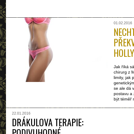
01.02.2016
NECHT
PŘEKV
HOLL
Jak říká s
chirurg z
limity, jak
genetickým
se ale dá 
postavu a 
být téměř 
22.01.2016
DRÁKULOVA TERAPIE:
PODIVUHODNÉ