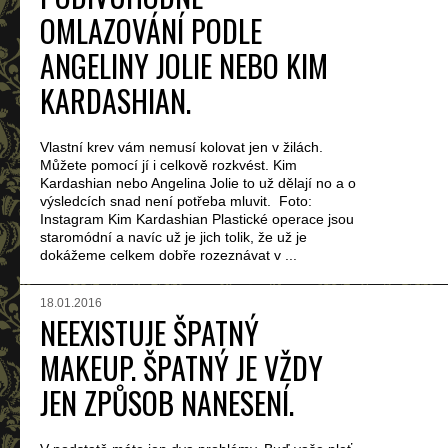
OMLAZOVÁNÍ PODLE
ANGELINY JOLIE NEBO KIM
KARDASHIAN.
Vlastní krev vám nemusí kolovat jen v žilách.
Můžete pomocí jí i celkově rozkvést. Kim
Kardashian nebo Angelina Jolie to už dělají no a o
výsledcích snad není potřeba mluvit. Foto:
Instagram Kim Kardashian Plastické operace jsou
staromódní a navíc už je jich tolik, že už je
dokážeme celkem dobře rozeznávat v ...
18.01.2016
NEEXISTUJE ŠPATNÝ
MAKEUP. ŠPATNÝ JE VŽDY
JEN ZPŮSOB NANESENÍ.