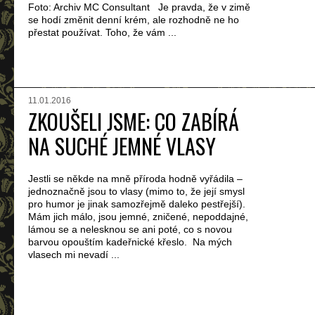
Foto: Archiv MC Consultant Je pravda, že v zimě
se hodí změnit denní krém, ale rozhodně ne ho
přestat používat. Toho, že vám ...
11.01.2016
ZKOUŠELI JSME: CO ZABÍRÁ
NA SUCHÉ JEMNÉ VLASY
Jestli se někde na mně příroda hodně vyřádila –
jednoznačně jsou to vlasy (mimo to, že její smysl
pro humor je jinak samozřejmě daleko pestřejší).
Mám jich málo, jsou jemné, zničené, nepoddajné,
lámou se a nelesknou se ani poté, co s novou
barvou opouštím kadeřnické křeslo. Na mých
vlasech mi nevadí ...