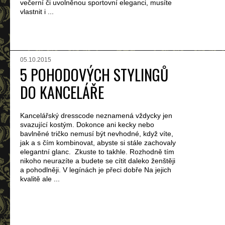
večerní či uvolněnou sportovní eleganci, musíte
vlastnit i ...
05.10.2015
5 POHODOVÝCH STYLINGŮ
DO KANCELÁŘE
Kancelářský dresscode neznamená vždycky jen
svazující kostým. Dokonce ani kecky nebo
bavlněné tričko nemusí být nevhodné, když víte,
jak a s čím kombinovat, abyste si stále zachovaly
elegantní glanc. Zkuste to takhle. Rozhodně tím
nikoho neurazíte a budete se cítit daleko ženštěji
a pohodlněji. V legínách je přeci dobře Na jejich
kvalitě ale ...