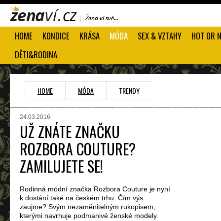
HOME
KONDICE
KRÁSA
MÓDA
SEX & VZTAHY
HOT OR 
DĚTI&RODINA
HOME
MÓDA
TRENDY
24.03.2016
UŽ ZNÁTE ZNAČKU
ROZBORA COUTURE?
ZAMILUJETE SE!
Rodinná módní značka Rozbora Couture je nyní
k dostání také na českém trhu. Čím výs
zaujme? Svým nezaměnitelným rukopisem,
kterými navrhuje podmanivé ženské modely.