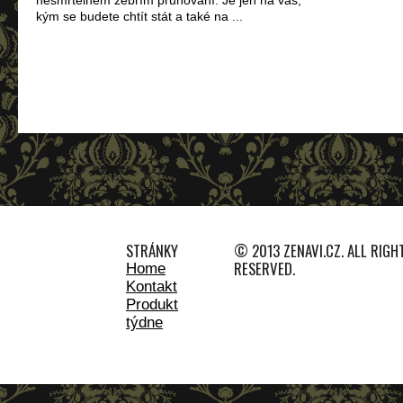
nesmrtelném zebřím pruhování. Je jen na vás,
kým se budete chtít stát a také na ...
STRÁNKY
© 2013 ZENAVI.CZ. ALL RIGH
RESERVED.
Home
Kontakt
Produkt
týdne