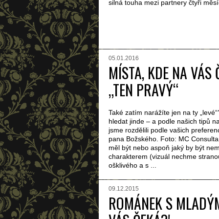
silná touha mezi partnery čtyři měsíc
05.01.2016
MÍSTA, KDE NA VÁS 
„TEN PRAVÝ“
Také zatím narážíte jen na ty „levé
hledat jinde – a podle našich tipů n
jsme rozdělili podle vašich prefere
pana Božského. Foto: MC Consultant
měl být nebo aspoň jaký by být ne
charakterem (vizuál nechme strano
ošklivého a s ...
09.12.2015
ROMÁNEK S MLADÝ