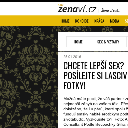
HOME
KONDICE
KRÁSA
MÓDA
S
HOME
SEX & VZTAHY
25.01.2016
CHCETE LEPŠÍ SEX?
POSÍLEJTE SI LASCIV
FOTKY!
Možná máte pocit, že váš partner zn
nejmenší záhyb na vašem těle. Přes
dokázáno, že i u párů, které spolu ž
fungují smsky nabité erotickým pod
životabudič. Vyzkoušíte to? Foto: 
Consultant Podle lifecoachky Gillia