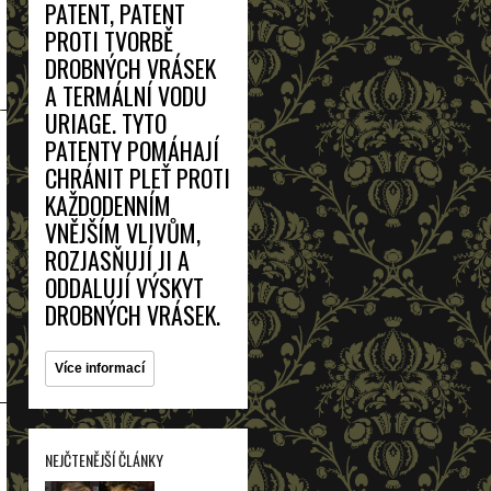
PATENT, PATENT
PROTI TVORBĚ
DROBNÝCH VRÁSEK
A TERMÁLNÍ VODU
URIAGE. TYTO
PATENTY POMÁHAJÍ
CHRÁNIT PLEŤ PROTI
KAŽDODENNÍM
VNĚJŠÍM VLIVŮM,
ROZJASŇUJÍ JI A
ODDALUJÍ VÝSKYT
DROBNÝCH VRÁSEK.
Více informací
NEJČTENĚJŠÍ ČLÁNKY