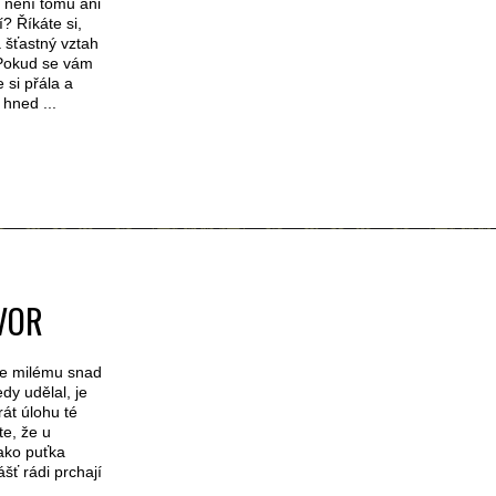
 není tomu ani
? Říkáte si,
 šťastný vztah
 Pokud se vám
e si přála a
hned ...
VOR
ine milému snad
dy udělal, je
át úlohu té
te, že u
jako puťka
šť rádi prchají