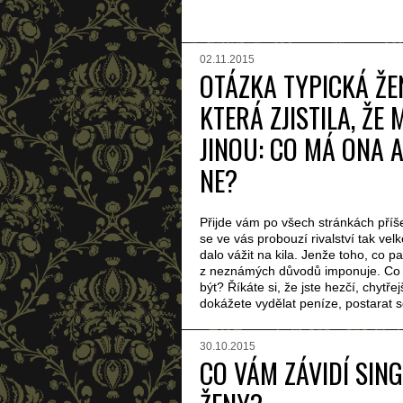
02.11.2015
OTÁZKA TYPICKÁ ŽE
KTERÁ ZJISTILA, ŽE 
JINOU: CO MÁ ONA A
NE?
Přijde vám po všech stránkách příš
se ve vás probouzí rivalství tak velk
dalo vážit na kila. Jenže toho, co p
z neznámých důvodů imponuje. Co
být? Říkáte si, že jste hezčí, chytřejš
dokážete vydělat peníze, postarat se
30.10.2015
CO VÁM ZÁVIDÍ SING