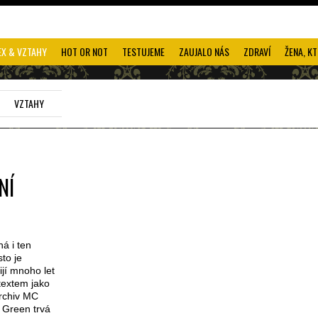
EX & VZTAHY
HOT OR NOT
TESTUJEME
ZAUJALO NÁS
ZDRAVÍ
ŽENA, KT
VZTAHY
NÍ
á i ten
to je
ijí mnoho let
textem jako
Archiv MC
n Green trvá