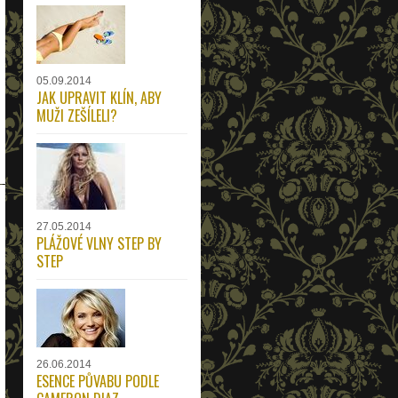
05.09.2014
JAK UPRAVIT KLÍN, ABY
MUŽI ZEŠÍLELI?
27.05.2014
PLÁŽOVÉ VLNY STEP BY
STEP
26.06.2014
ESENCE PŮVABU PODLE