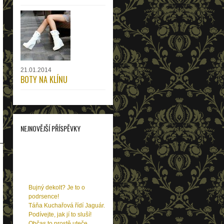
21.01.2014
BOTY NA KLÍNU
NEJNOVĚJŠÍ PŘÍSPĚVKY
Už znáte značku Rozbora
Couture? Zamilujete se!
Hot or not: Trendy jara
Chcete si ubrat léta?
Poznejte tyto 3 oleje!
Bujný dekolt? Je to o
podrsence!
Táňa Kuchařová řídí Jaguár.
Podívejte, jak jí to sluší!
Občas to prostě uteče…