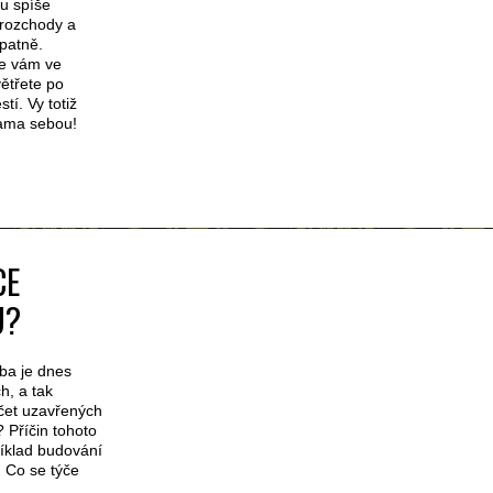
u spíše
 rozchody a
špatně.
se vám ve
ětřete po
tí. Vy totiž
sama sebou!
CE
U?
ba je dnes
h, a tak
očet uzavřených
? Příčin tohoto
íklad budování
. Co se týče