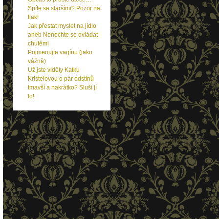
Spíte se staršími? Pozor na
tlak!
Jak přestat myslet na jídlo
aneb Nenechte se ovládat
chutěmi
Pojmenujte vagínu (jako
vážně)
Už jste viděly Katku
Kristelovou o pár odstínů
tmavší a nakrátko? Sluší jí
to!