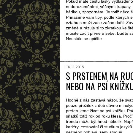
Pokud máte cestu lásky vydlážděno
nedorozuměními, věčnými trapasy,
hádkou, zpozorněte. Je totiž něco 
Přinášíme vám tipy, podle kterých 
vztahu s muži zase začne dařit. Zav
změně a rázuje si to zkratkou ke štěs
musíte začít prvně u sebe. Buďte 
Neustále se opičíte ...
16.11.2015
S PRSTENEM NA RU
NEBO NA PSÍ KNÍŽK
Hodně z nás zastává názor, že svat
pouze přežitek z dob dávno minulýc
preferujeme život na psí knížku. P
sňatků totiž rok od roku klesá. Proč
trendu může být hned několik. Např
kariéry, cestování či studium jazyků
něžného pohlaví, ženy studují, ...