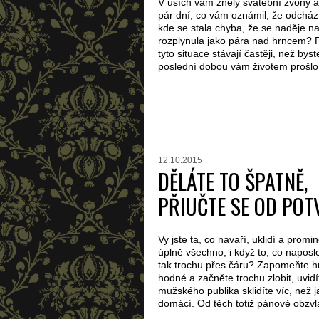
V uších vám zněly svatební zvony a
pár dní, co vám oznámil, že odchází
kde se stala chyba, že se naděje na
rozplynula jako pára nad hrncem?
tyto situace stávají častěji, než byst
poslední dobou vám životem prošlo 
12.10.2015
DĚLÁTE TO ŠPATNĚ,
PŘIUČTE SE OD POT
Vy jste ta, co navaří, uklidí a prom
úplně všechno, i když to, co naposle
tak trochu přes čáru? Zapomeňte hr
hodné a začněte trochu zlobit, uvidí
mužského publika sklidíte víc, než 
domácí. Od těch totiž pánové obzvlá
...