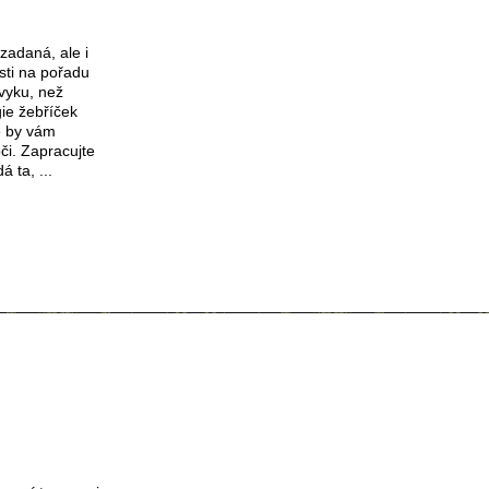
zadaná, ale i
sti na pořadu
zvyku, než
ie žebříček
é by vám
či. Zapracujte
 ta, ...