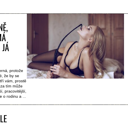
NĚ,
MÁ
 JÁ
erná, protože
é, že by se
atří vám, prostě
 za tím může
í, pracovitější,
 o rodinu a ...
LE