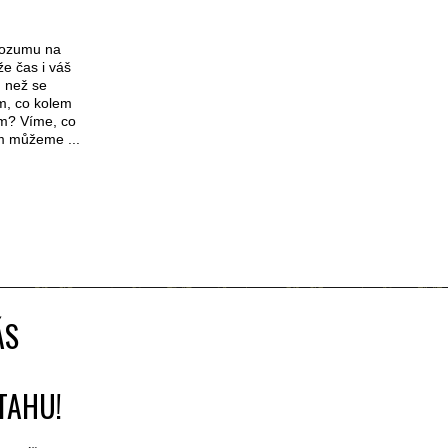
 rozumu na
že čas i váš
, než se
m, co kolem
em? Víme, co
ám můžeme ...
ÁS
TAHU!