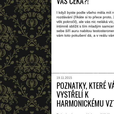
VÁS ČEKÁ?!
I když byste podle všeho měla mít
rozdávání (říkáte si to přece proto, 
věk pokročil), ale vás nic neláká víc
intimně sblížit s tím mladým samce
sebe šíří auru nabitou testosteron
vám toto pokušení dá, a v reálu v
19.11.2015
POZNATKY, KTERÉ V
VYSTŘELÍ K
HARMONICKÉMU VZ