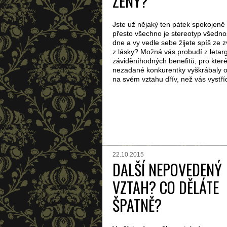
ŽENY?
Jste už nějaký ten pátek spokojeně 
přesto všechno je stereotyp všedno
dne a vy vedle sebe žijete spíš ze 
z lásky? Možná vás probudí z letarg
záviděníhodných benefitů, pro kter
nezadané konkurentky vyškrábaly o
na svém vztahu dřív, než vás vystřídá
22.10.2015
DALŠÍ NEPOVEDENÝ
VZTAH? CO DĚLÁTE
ŠPATNĚ?