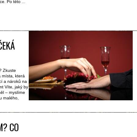
e. Po této ...
ČEKÁ
“? Zkuste
a místa, která
ncí a nároků na
 Víte, jaký by
měl – myslíme
u malého,
M? CO