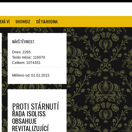
ERÁ VÍ
SHOWBIZ
DĚTI&RODINA
NÁVŠTĚVNOST
Dnes: 2265
Tento měsíc: 116070
Celkem: 1074351
Měřeno od: 01.01.2015
PROTI STÁRNUTÍ
ŘADA ISOLISS
OBSAHUJE
REVITALIZUJÍCÍ