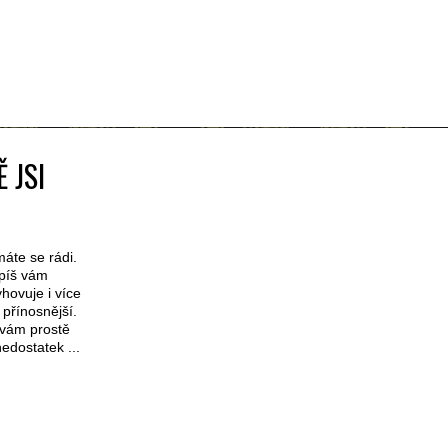
 JSI
máte se rádi.
Spíš vám
hovuje i více
přínosnější.
 vám prostě
nedostatek ...