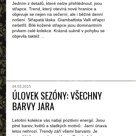
Jedním z detailů, které nelze přehlédnout, jsou
střapce. Trend, který otevírá nové hranice a
objevuje se nejen na večerní, ale i běžné denní
nošení. Střapatá láska Giambattista Valli střapci
nešetřil. Bílé kožené střapce jsou dominantním
prvkem celé kolekce. Krásná sukně v pohybu se
objevila taktéž ...
04.03.2015
ÚLOVEK SEZÓNY: VŠECHNY
BARVY JARA
Letošní kolekce vás nabijí pozitivní energií. Jsou
plné barev, květů a sladkých motivů. Jarní únava
letos nehrozí. Trendy září všemi barvami. Je