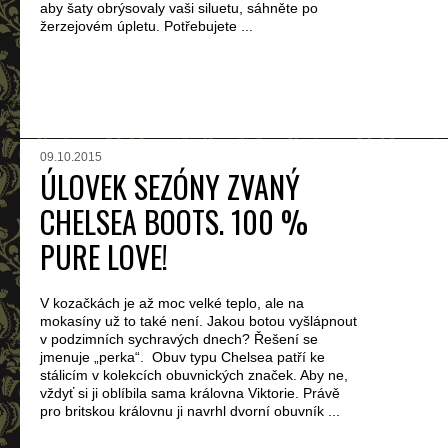
aby šaty obrýsovaly vaši siluetu, sáhněte po
žerzejovém úpletu. Potřebujete ...
09.10.2015
ÚLOVEK SEZÓNY ZVANÝ
CHELSEA BOOTS. 100 %
PURE LOVE!
V kozačkách je až moc velké teplo, ale na
mokasíny už to také není. Jakou botou vyšlápnout
v podzimních sychravých dnech? Řešení se
jmenuje „perka“. Obuv typu Chelsea patří ke
stálicím v kolekcích obuvnických značek. Aby ne,
vždyť si ji oblíbila sama královna Viktorie. Právě
pro britskou královnu ji navrhl dvorní obuvník ...