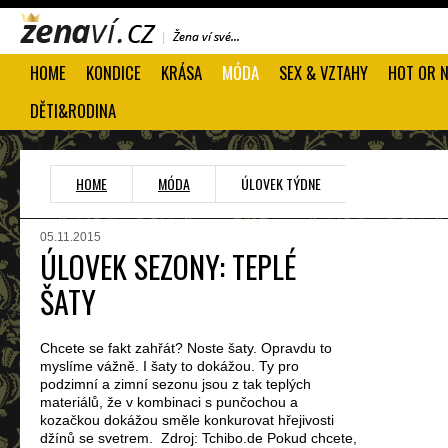
HOME
KONDICE
KRÁSA
MÓDA
SEX & VZTAHY
HOT OR 
DĚTI&RODINA
HOME
MÓDA
ÚLOVEK TÝDNE
05.11.2015
ÚLOVEK SEZONY: TEPLÉ
ŠATY
Chcete se fakt zahřát? Noste šaty. Opravdu to
myslíme vážně. I šaty to dokážou. Ty pro
podzimní a zimní sezonu jsou z tak teplých
materiálů, že v kombinaci s punčochou a
kozačkou dokážou směle konkurovat hřejivosti
džínů se svetrem. Zdroj: Tchibo.de Pokud chcete,