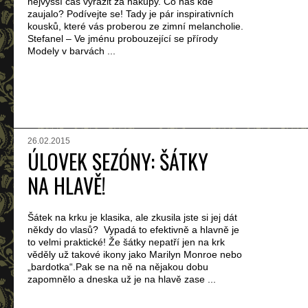
nejvyšší čas vyrazit za nákupy. Co nás kde
zaujalo? Podívejte se! Tady je pár inspirativních
kousků, které vás proberou ze zimní melancholie.
Stefanel – Ve jménu probouzející se přírody
Modely v barvách ...
26.02.2015
ÚLOVEK SEZÓNY: ŠÁTKY
NA HLAVĚ!
Šátek na krku je klasika, ale zkusila jste si jej dát
někdy do vlasů? Vypadá to efektivně a hlavně je
to velmi praktické! Že šátky nepatří jen na krk
věděly už takové ikony jako Marilyn Monroe nebo
„bardotka“.Pak se na ně na nějakou dobu
zapomnělo a dneska už je na hlavě zase ...