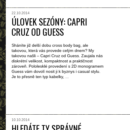
22.10.2014
ÚLOVEK SEZÓNY: CAPRI
CRUZ OD GUESS
Sháníte již delší dobu cross body bag, ale
takovou, která vás provede celým dnem? My
takovou našli – Capri Cruz od Guess. Zaujala nás
diskrétní velikost, kompaktnost a praktičnost
zároveň. Pololesklé provedení s 2D monogramem
Guess vám dovolí nosit ji k byznys i casual stylu.
Je to přesně ten typ kabelky, ...
10.10.2014
HLEDÁTE TY SPRÁVNÉ