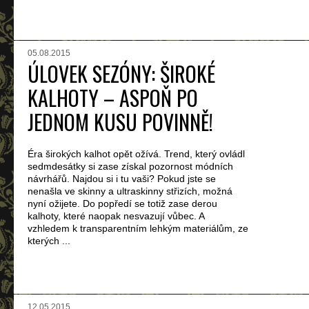
05.08.2015
ÚLOVEK SEZÓNY: ŠIROKÉ
KALHOTY – ASPOŇ PO
JEDNOM KUSU POVINNĚ!
Éra širokých kalhot opět ožívá. Trend, který ovládl
sedmdesátky si zase získal pozornost módních
návrhářů. Najdou si i tu vaši? Pokud jste se
nenašla ve skinny a ultraskinny střizích, možná
nyní ožijete. Do popředí se totiž zase derou
kalhoty, které naopak nesvazují vůbec. A
vzhledem k transparentním lehkým materiálům, ze
kterých ...
12.05.2015