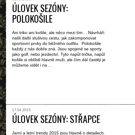
ÚLOVEK SEZÓNY:
POLOKOŠILE
Ani triko ani košile, ale něco mezi tím… Návrháři
našli další slušivou cestu, jak zakomponovat
sportovní prvky do běžného outfitu. Polokošile
každý z nás dobře zná. Jsou spojené se sporty
jako golf, nebo jezdectví. Tyto napůl trička, napůl
košile si oblíbili hlavně muži, ale čím dál častěji je
můžeme vidět i na ...
17.04.2015
ÚLOVEK SEZÓNY: STŘAPCE
Jarní a letní trendy 2015 jsou hlavně o detailech.