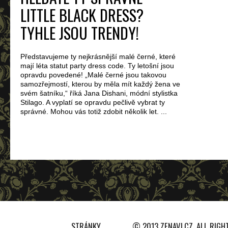
LITTLE BLACK DRESS?
TYHLE JSOU TRENDY!
Představujeme ty nejkrásnější malé černé, které
mají léta statut party dress code. Ty letošní jsou
opravdu povedené! „Malé černé jsou takovou
samozřejmostí, kterou by měla mít každý žena ve
svém šatníku,“ říká Jana Dishani, módní stylistka
Stilago. A vyplatí se opravdu pečlivě vybrat ty
správné. Mohou vás totiž zdobit několik let. ...
STRÁNKY
© 2013 ZENAVI.CZ. ALL RIGH