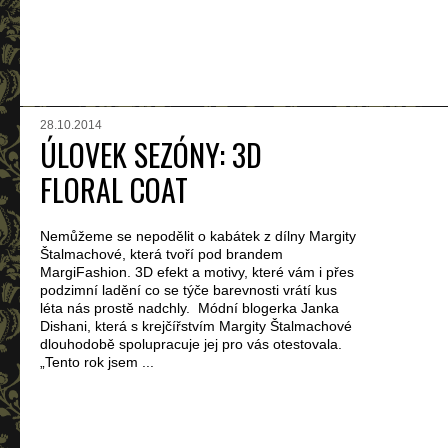
28.10.2014
ÚLOVEK SEZÓNY: 3D
FLORAL COAT
Nemůžeme se nepodělit o kabátek z dílny Margity
Štalmachové, která tvoří pod brandem
MargiFashion. 3D efekt a motivy, které vám i přes
podzimní ladění co se týče barevnosti vrátí kus
léta nás prostě nadchly. Módní blogerka Janka
Dishani, která s krejčířstvím Margity Štalmachové
dlouhodobě spolupracuje jej pro vás otestovala.
„Tento rok jsem ...